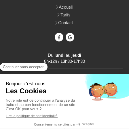
Accueil
Tarifs
Contact
Du
lundi
au
jeudi
8h-12h / 13h30-17h30
Le
vendredi
8h-12h / 13h30-16h30
Plan du site
Mentions légales
Création et référencement du site par Simplébo